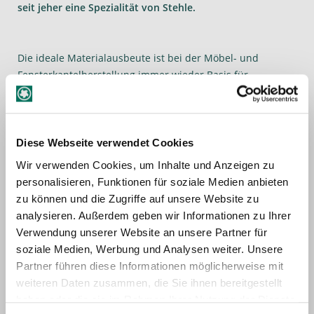
seit jeher eine Spezialität von Stehle.
Die ideale Materialausbeute ist bei der Möbel- und
Fensterkantelherstellung immer wieder Basis für
Innovationen. Dies gilt insbesondere für Längs- und
Querverbindungen in kurzen Hölzern. So auch bei Sigro,
wo Stehle die Entwicklung und den Trend von der 10/11
mm zur 6/7 mm-Zinkenlänge erfolgreich begleiten durfte.
Diese Webseite verwendet Cookies
Wir verwenden Cookies, um Inhalte und Anzeigen zu
Hinsichtlich der Unterschiede zwischen den beiden
personalisieren, Funktionen für soziale Medien anbieten
Zinkenlängen hebt man bei Stehle besonders den um 40 %
zu können und die Zugriffe auf unsere Website zu
geringeren Verschnitt sowie eine 2 %ige Holzersparnis
analysieren. Außerdem geben wir Informationen zu Ihrer
hervor. Kleinere Zinken und ein geringerer
Verwendung unserer Website an unsere Partner für
Schnittdruck ermöglichen höhere Vorschübe und kürzere
soziale Medien, Werbung und Analysen weiter. Unsere
Taktzeiten. Kurze Hölzer ab 250 mm können problemlos
Partner führen diese Informationen möglicherweise mit
gezinkt werden. Die Neigung zur Quetschung der
weiteren Daten zusammen, die Sie ihnen bereitgestellt
Randzinken sowie später notwendige Nacharbeiten bei
haben oder die sie im Rahmen Ihrer Nutzung der Dienste
Sichtflächen reduzieren sich deutlich.