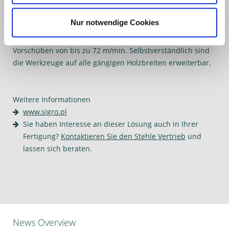
Erhältlich ist der Fräser in den Ausführungen Z4+4, /Z6+6
Nur notwendige Cookies
sowie echten Z8 mit bis zu 33 %
Kapazitätssteigerung gegenüber einem Z6 und hohen
Vorschüben von bis zu 72 m/min. Selbstverständlich sind
die Werkzeuge auf alle gängigen Holzbreiten erweiterbar.
Weitere Informationen
www.sigro.pl
Sie haben Interesse an dieser Lösung auch in Ihrer
Fertigung?
K
ontaktieren Sie den Stehle Vertrieb
und
lassen sich beraten.
News Overview