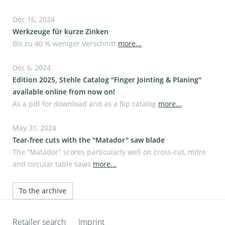
Dec 16, 2024
Werkzeuge für kurze Zinken
Bis zu 40 % weniger Verschnitt
more...
Dec 6, 2024
Edition 2025, Stehle Catalog "Finger Jointing & Planing"
available online from now on!
As a pdf for download and as a flip catalog
more...
May 31, 2024
Tear-free cuts with the "Matador" saw blade
The “Matador” scores particularly well on cross-cut, mitre
and circular table saws
more...
To the archive
Retailer search
Imprint