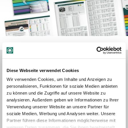
Finger jointing cutters, finger jointers disc type cutters,
planing cutter heads, spiral cutterheads - the new "Finger
Diese Webseite verwendet Cookies
Jointing & Planing 2025" catalog brings together innovative
and proven products. The new catalog is now available
Wir verwenden Cookies, um Inhalte und Anzeigen zu
online!
personalisieren, Funktionen für soziale Medien anbieten
zu können und die Zugriffe auf unsere Website zu
Innovations 2025
analysieren. Außerdem geben wir Informationen zu Ihrer
Finger jointing cutting geometries for the production of
Verwendung unserer Website an unsere Partner für
PUR joints, one and the same cutter for fiber-containing
soziale Medien, Werbung und Analysen weiter. Unsere
and fiberless glues
Partner führen diese Informationen möglicherweise mit
High-performance block tine cutters for throughfeed
weiteren Daten zusammen, die Sie ihnen bereitgestellt