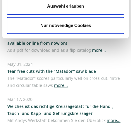
Dec 16, 2024
Auswahl erlauben
Werkzeuge für kurze Zinken
Bis zu 40 % weniger Verschnitt
more...
Nur notwendige Cookies
Dec 6, 2024
Edition 2025, Stehle Catalog "Finger Jointing & Planing"
available online from now on!
As a pdf for download and as a flip catalog
more...
May 31, 2024
Tear-free cuts with the "Matador" saw blade
The “Matador” scores particularly well on cross-cut, mitre
and circular table saws
more...
Mar 17, 2020
Welches ist das richtige Kreissägeblatt für die Hand-,
Tauch- und Kapp- und Gehrungskreissäge?
Mit Andys Werkstatt bekommen Sie den Überblick
more...