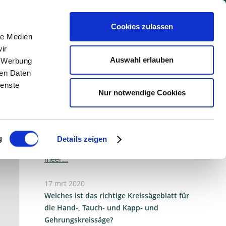
Cookies zulassen
le Medien
ir
Auswahl erlauben
, Werbung
ren Daten
Nieuwsoverzicht
ienste
Nur notwendige Cookies
31 mei 2024
Tear-free cuts with the "Matador" saw blade
The “Matador” scores particularly well on
g
Details zeigen
cross-cut, mitre and circular table saws
meer...
17 mrt 2020
Welches ist das richtige Kreissägeblatt für
die Hand-, Tauch- und Kapp- und
Gehrungskreissäge?