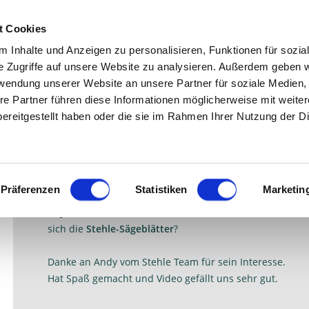
t Cookies
reedschap
Folders
Over Stehle
Contact
 Inhalte und Anzeigen zu personalisieren, Funktionen für sozia
e Zugriffe auf unsere Website zu analysieren. Außerdem geben w
rwendung unserer Website an unsere Partner für soziale Medien
re Partner führen diese Informationen möglicherweise mit weite
Auf seinem
Youtube Kanal "Andys Werkstatt"
zeigt
ereitgestellt haben oder die sie im Rahmen Ihrer Nutzung der D
Andy Küp regelmäßig seine neuesten Projektideen für
ambitonierte Heimwerker.
Andy war mit seiner Videokamera in der
Stehle
Präferenzen
Statistiken
Marketin
Sägeblattproduktion in Frankreich. Wie entsteht ein
Sägeblatt, worauf kommt es an, worin unterscheiden
sich die
Stehle-Sägeblätter
?
Danke an Andy vom Stehle Team für sein Interesse.
Hat Spaß gemacht und Video gefällt uns sehr gut.