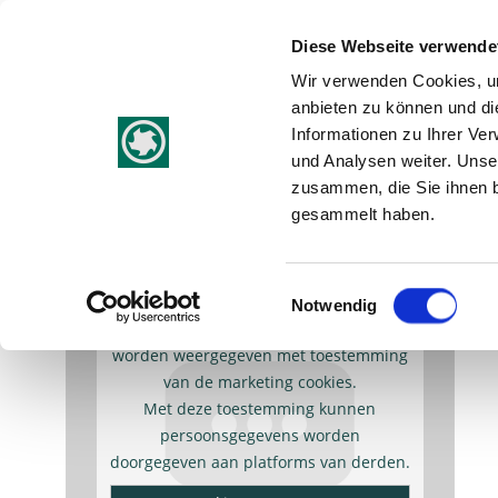
Diese Webseite verwende
Web Shop
Ge
Wir verwenden Cookies, um
anbieten zu können und di
Informationen zu Ihrer Ve
und Analysen weiter. Unse
1 feb 2020 - Andys Werkstatt filmt Stehle
zusammen, die Sie ihnen b
gesammelt haben.
Sägeblattproduktion
Einwilligungsauswahl
Notwendig
Externe inhoud (Youtube) kan alleen
worden weergegeven met toestemming
van de marketing cookies.
Met deze toestemming kunnen
persoonsgegevens worden
doorgegeven aan platforms van derden.