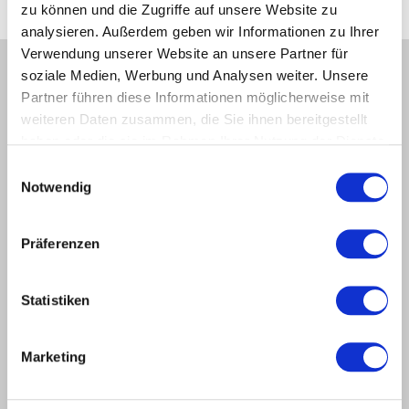
zu können und die Zugriffe auf unsere Website zu
Stehle-dealer opvragen
analysieren. Außerdem geben wir Informationen zu Ihrer
Verwendung unserer Website an unsere Partner für
Contactformulier
soziale Medien, Werbung und Analysen weiter. Unsere
Partner führen diese Informationen möglicherweise mit
Alle met een * aangeduide velden zijn verplichte velden
weiteren Daten zusammen, die Sie ihnen bereitgestellt
Bij gereedschapaanvragen het volledige adres opgeven.
haben oder die sie im Rahmen Ihrer Nutzung der Dienste
gesammelt haben.
Einwilligungsauswahl
Firma*:
Notwendig
Präferenzen
Voornaam*:
Statistiken
Naam*:
Marketing