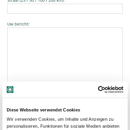
Straal (25 / 50 / 100 / 200 km) :
Uw bericht:
I have read the
Privacy Policy
and I agree.*
Diese Webseite verwendet Cookies
Anti-Robot Verification
Wir verwenden Cookies, um Inhalte und Anzeigen zu
Click to start verification
personalisieren, Funktionen für soziale Medien anbieten
Friendly
Captcha ⇗