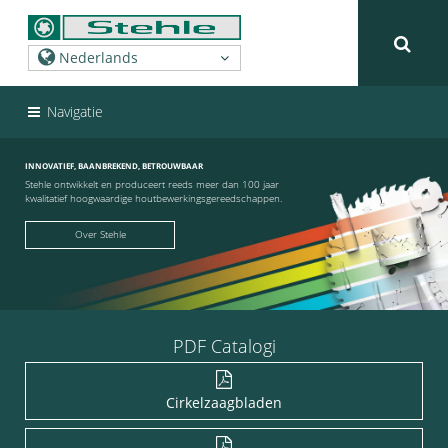
Navigatie
INNOVATIEF, BAANBREKEND, BETROUWBAAR
Stehle ontwikkelt en produceert reeds meer dan 100 jaar
kwalitatief hoogwaardige houtbewerkingsgereedschappen.
Over Stehle
PDF Catalogi
Cirkelzaagbladen