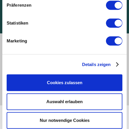
Over Stehle
Präferenzen
Nieuws over Stehle
Beursdata
Een aanvraag naar Stehle sturen
Statistiken
Marketing
Externe inhoud (Youtube) kan alleen
worden weergegeven met toestemming
van de marketing cookies.
Met deze toestemming kunnen
Details zeigen
persoonsgegevens worden
doorgegeven aan platforms van derden.
Cookies zulassen
Cookies accepteren
Auswahl erlauben
Beurs data, Stehle live ter plaatse
Nur notwendige Cookies