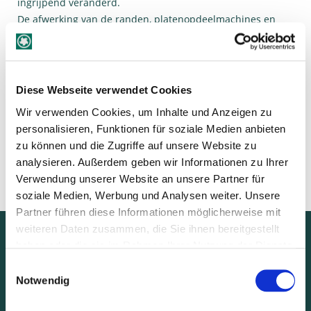
ingrijpend veranderd.
De afwerking van de randen, platenopdeelmachines en
CNC-technologieën, vandaag de dag kan geen bedrijf meer
zonder. Daarbij komt: De grote veelzijdigheid van het
materiaal (minerale grondstoffen, kunststoffen,
verbindingsstoffen in zuivere vorm en in combinatie met
Diese Webseite verwendet Cookies
hout of houten grondstoffen) vragen steeds meer
Wir verwenden Cookies, um Inhalte und Anzeigen zu
specifieke kennis over het geschikte gereedschap.
personalisieren, Funktionen für soziale Medien anbieten
zu können und die Zugriffe auf unsere Website zu
Maakt het u zich makkelijk!
analysieren. Außerdem geben wir Informationen zu Ihrer
Maak gebruik van de know-how van Stehle en het
Verwendung unserer Website an unsere Partner für
kleurensysteem om snel uw gereedschap te vinden!
soziale Medien, Werbung und Analysen weiter. Unsere
Partner führen diese Informationen möglicherweise mit
weiteren Daten zusammen, die Sie ihnen bereitgestellt
Dealer zoeken
haben oder die sie im Rahmen Ihrer Nutzung der Dienste
Voor dealers
gesammelt haben.
Nieuws over gereedschap
Einwilligungsauswahl
Notwendig
Brochures & gebruiksaanwijzingen